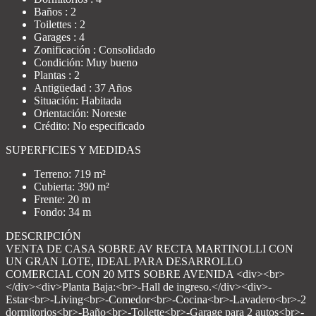
Baños : 2
Toilettes : 2
Garages : 4
Zonificación : Consolidado
Condición: Muy bueno
Plantas : 2
Antigüedad : 37 Años
Situación: Habitada
Orientación: Noreste
Crédito: No especificado
SUPERFICIES Y MEDIDAS
Terreno: 719 m²
Cubierta: 390 m²
Frente: 20 m
Fondo: 34 m
DESCRIPCIÓN
VENTA DE CASA SOBRE AV RECTA MARTINOLLI CON
UN GRAN LOTE, IDEAL PARA DESARROLLO
COMERCIAL CON 20 MTS SOBRE AVENIDA <div><br>
</div><div>Planta Baja:<br>-Hall de ingreso.</div><div>-
Estar<br>-Living<br>-Comedor<br>-Cocina<br>-Lavadero<br>-2
dormitorios<br>-Baño<br>-Toilette<br>-Garage para 2 autos<br>-