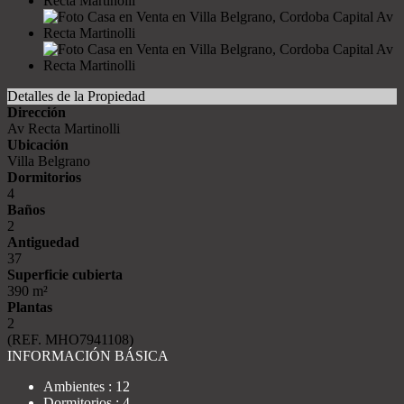
Detalles de la Propiedad
Dirección
Av Recta Martinolli
Ubicación
Villa Belgrano
Dormitorios
4
Baños
2
Antiguedad
37
Superficie cubierta
390 m²
Plantas
2
(REF. MHO7941108)
INFORMACIÓN BÁSICA
Ambientes : 12
Dormitorios : 4