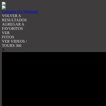
Consultar por Whatsapp
VOLVER A
RESULTADOS
AGREGAR A
FAVORITOS
VER
FOTOS
VER VIDEOS /
TOURS 360
X