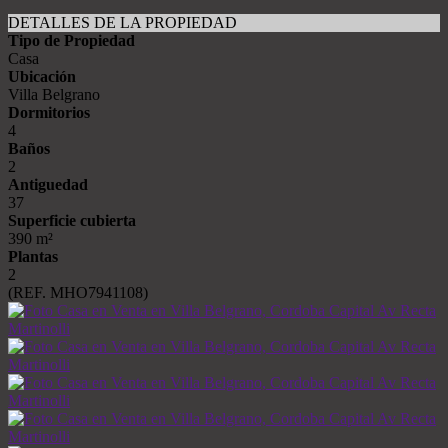
DETALLES DE LA PROPIEDAD
Tipo de Propiedad
Casa
Ubicación
Villa Belgrano
Dormitorios
4
Baños
2
Antiguedad
37
Superficie cubierta
390 m²
Plantas
2
(REF. MHO7941108)