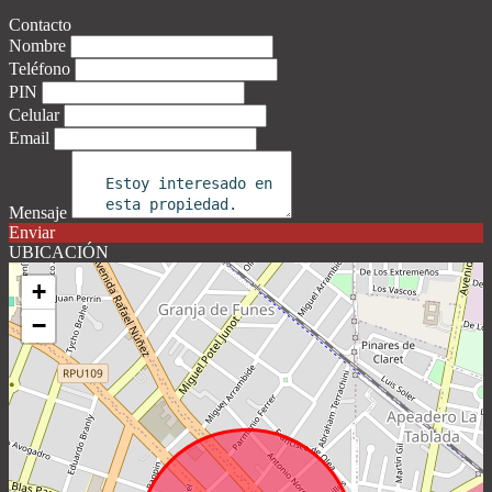
Contacto
Nombre
Teléfono
PIN
Celular
Email
Mensaje
Enviar
UBICACIÓN
+
−