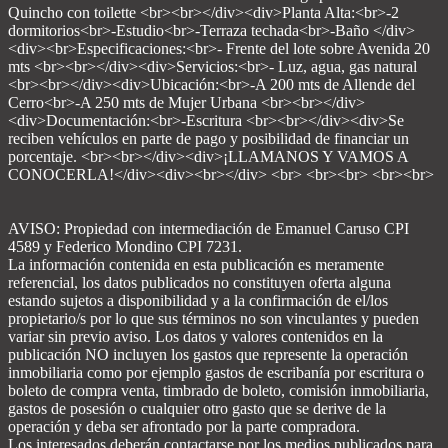
Quincho con toilette <br><br></div><div>Planta Alta:<br>-2
dormitorios<br>-Estudio<br>-Terraza techada<br>-Baño </div>
<div><br>Especificaciones:<br>- Frente del lote sobre Avenida 20
mts <br><br></div><div>Servicios:<br>- Luz, agua, gas natural
<br><br></div><div>Ubicación:<br>-A 200 mts de Allende del
Cerro<br>-A 250 mts de Mujer Urbana <br><br></div>
<div>Documentación:<br>-Escritura <br><br></div><div>Se
reciben vehículos en parte de pago y posibilidad de financiar un
porcentaje. <br><br></div><div>¡LLAMANOS Y VAMOS A
CONOCERLA!</div><div><br></div> <br> <br><br> <br><br>
AVISO: Propiedad con intermediación de Emanuel Caruso CPI
4589 y Federico Mondino CPI 7231.
La información contenida en esta publicación es meramente
referencial, los datos publicados no constituyen oferta alguna
estando sujetos a disponibilidad y a la confirmación de el/los
propietario/s por lo que sus términos no son vinculantes y pueden
variar sin previo aviso. Los datos y valores contenidos en la
publicación NO incluyen los gastos que represente la operación
inmobiliaria como por ejemplo gastos de escribanía por escritura o
boleto de compra venta, timbrado de boleto, comisión inmobiliaria,
gastos de posesión o cualquier otro gasto que se derive de la
operación y deba ser afrontado por la parte compradora.
Los interesados deberán contactarse por los medios publicados para