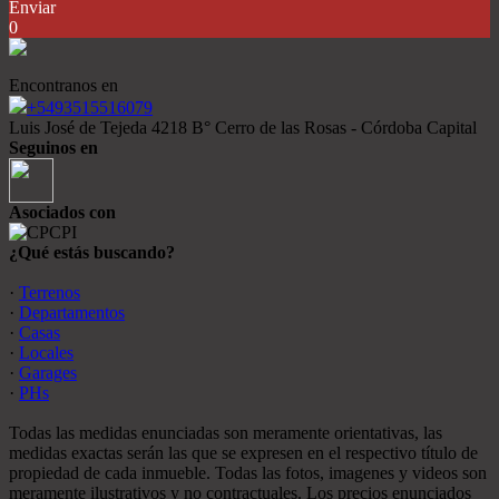
Enviar
0
Encontranos en
+5493515516079
Luis José de Tejeda 4218 B° Cerro de las Rosas - Córdoba Capital
Seguinos en
Asociados con
¿Qué estás buscando?
·
Terrenos
·
Departamentos
·
Casas
·
Locales
·
Garages
·
PHs
Todas las medidas enunciadas son meramente orientativas, las
medidas exactas serán las que se expresen en el respectivo título de
propiedad de cada inmueble. Todas las fotos, imagenes y videos son
meramente ilustrativos y no contractuales. Los precios enunciados