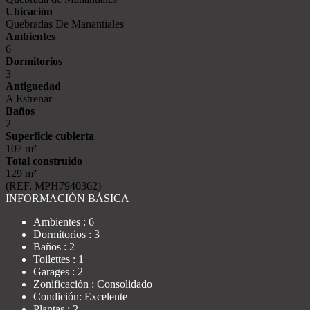
Ubicación
Quebradas De Manantiales
Ambientes
6
Dormitorios
3
Antiguedad
A Estrenar
Baños
2
Superficie cubierta
107 m²
Total construido
129 m²
(REF. MPH7940362)
INFORMACIÓN BÁSICA
Ambientes : 6
Dormitorios : 3
Baños : 2
Toilettes : 1
Garages : 2
Zonificación : Consolidado
Condición: Excelente
Plantas : 2