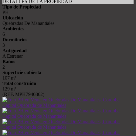
DETALLES DE LA PROPIEDAD
Tipo de Propiedad
PH
Ubicación
Quebradas De Manantiales
Ambientes
6
Dormitorios
3
Antiguedad
A Estrenar
Baños
2
Superficie cubierta
107 m²
Total construido
129 m²
(REF. MPH7940362)