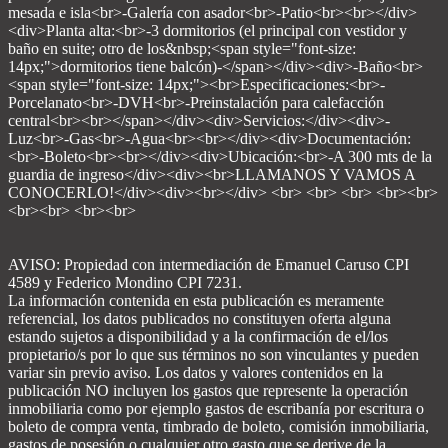
mesada e isla<br>-Galería con asador<br>-Patio<br><br></div>
<div>Planta alta:<br>-3 dormitorios (el principal con vestidor y
baño en suite; otro de los&nbsp;<span style="font-size:
14px;">dormitorios tiene balcón)-</span></div><div>-Baño<br>
<span style="font-size: 14px;"><br>Especificaciones:<br>-
Porcelanato<br>-DVH<br>-Preinstalación para calefacción
central<br><br></span></div><div>Servicios:</div><div>-
Luz<br>-Gas<br>-Agua<br><br></div><div>Documentación:
<br>-Boleto<br><br></div><div>Ubicación:<br>-A 300 mts de la
guardia de ingreso</div><div><br>LLAMANOS Y VAMOS A
CONOCERLO!</div><div><br></div> <br> <br> <br> <br><br>
<br><br> <br><br>
AVISO: Propiedad con intermediación de Emanuel Caruso CPI
4589 y Federico Mondino CPI 7231.
La información contenida en esta publicación es meramente
referencial, los datos publicados no constituyen oferta alguna
estando sujetos a disponibilidad y a la confirmación de el/los
propietario/s por lo que sus términos no son vinculantes y pueden
variar sin previo aviso. Los datos y valores contenidos en la
publicación NO incluyen los gastos que represente la operación
inmobiliaria como por ejemplo gastos de escribanía por escritura o
boleto de compra venta, timbrado de boleto, comisión inmobiliaria,
gastos de posesión o cualquier otro gasto que se derive de la