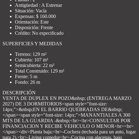
Antigüedad : A Estrenar
Situación: Vacía
Expensas: $ 160.000
Orientación: Este
Disposición: Frente
Crédito: No especificado
SUPERFICIES Y MEDIDAS
Terreno: 129 m²
Cubierta: 107 m²
Semicubierta: 22 m²
Total Construido: 129 m²
Frente: 5 m
Fondo: 26 m
DESCRIPCIÓN
VENTA DE DUPLEX EN POZO&nbsp; (ENTREGA MARZO
2027) DE 3 DORMITORIOS<span style="font-size:
14px;">&nbsp;EN EL BARRIO QUEBRADAS DE&nbsp;
</span><span style="font-size: 14px;">MANANTIALES A 300
MTS DE LA GUARDIA -&nbsp;<br><br>CONSULTAR POR
FINANCIACION Y RECIBE VEHICULO O MENOR<br><br>
</span><div>Planta baja:<br>-Cochera (techada para un auto, lugar
para 2).<br>-Living comedor<br>-Cocina con alacenas, bajo