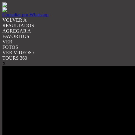
Consultar por Whatsapp
VOLVER A
RESULTADOS
AGREGAR A
FAVORITOS
VER
FOTOS
VER VIDEOS /
TOURS 360
X