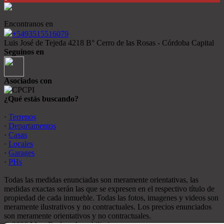
Encontranos en
+5493515516079
Luis José de Tejeda 4218 B° Cerro de las Rosas - Córdoba Capital
Seguinos en
Asociados con
¿Qué estás buscando?
·
Terrenos
·
Departamentos
·
Casas
·
Locales
·
Garages
·
PHs
Todas las medidas enunciadas son meramente orientativas, las
medidas exactas serán las que se expresen en el respectivo título de
propiedad de cada inmueble. Todas las fotos, imagenes y videos son
meramente ilustrativos y no contractuales. Los precios enunciados
son meramente orientativos y no contractuales.